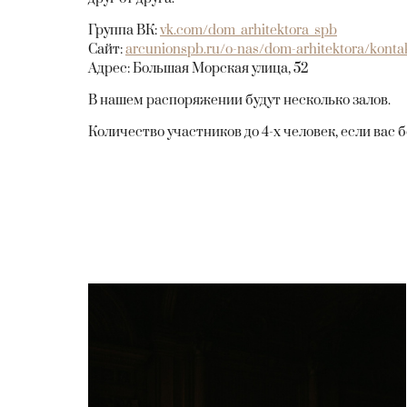
Группа ВК:
vk.com/dom_arhitektora_spb
Сайт:
arcunionspb.ru/o-nas/dom-arhitektora/konta
Адрес: Большая Морская улица, 52
В нашем распоряжении будут несколько залов.
Количество участников до 4-х человек, если вас