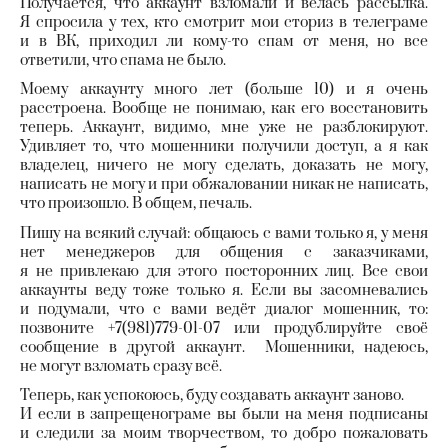
Получается, что аккаунт взломали и велась рассылка.
Я спросила у тех, кто смотрит мои сториз в телеграме
и в ВК, приходил ли кому-то спам от меня, но все
ответили, что спама не было.
Моему аккаунту много лет (больше 10) и я очень
расстроена. Вообще не понимаю, как его восстановить
теперь. Аккаунт, видимо, мне уже не разблокируют.
Удивляет то, что мошенники получили доступ, а я как
владелец, ничего не могу сделать, доказать не могу,
написать не могу и при обжаловании никак не написать,
что произошло. В общем, печаль.
Пишу на всякий случай: общаюсь с вами только я, у меня
нет менеджеров для общения с заказчиками,
я не привлекаю для этого посторонних лиц. Все свои
аккаунты веду тоже только я. Если вы засомневались
и подумали, что с вами ведёт диалог мошенник, то:
позвоните +7(981)779-01-07 или продублируйте своё
сообщение в другой аккаунт. Мошенники, надеюсь,
не могут взломать сразу всё.
Теперь, как успокоюсь, буду создавать аккаунт заново.
И если в запрещенограме вы были на меня подписаны
и следили за моим творчеством, то добро пожаловать