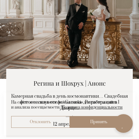
Регина и Шохрух | Анонс
Камерная свадьба в день космонавтики… Свадебная
фотосессия в отеле «Gamma». Регистрация в 1
На сайте используются файлы cookie для работы сайта
и анализа посещаемости.
Политика конфиденциальности
Дворце...
Отклонить
Принять
12 апреля 2025