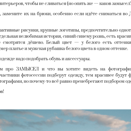
интерьеров, чтобы не сливаться (но опять же — каков замысел?
 замените их на брюки, особенно если идёте сниматься во 
активные рисунки, крупные логотипы, предпочтительно однот
тдельная нелюбимая история, синий синему рознь, есть красив
е смотрятся дёшево. Белый цвет — у белого есть оттенк
имер платье и мужская рубашка белого цвета в одном оттенке.
 одежде надо подобрать обувь и аксессуары.
 про ЗАМЫСЕЛ и что вы хотите видеть на фотография
частники фотосессии подберут одежду, тем красивее будут 
тографами, но почему-то всё равно пренебрегают подбором о
ов!